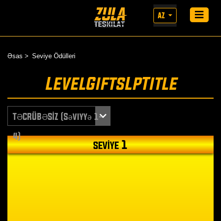
AZ
Əsas
Seviye Ödülleri
LevelGiftsLpTitle
TƏCRÜBƏSİZ (Səviyyə 1-
4)
1
SEVİYE