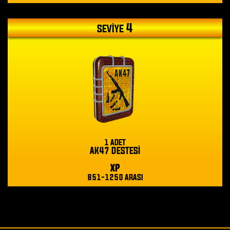
4
SEVİYE
1 ADET
AK47 DESTESİ
XP
851-1250 ARASI