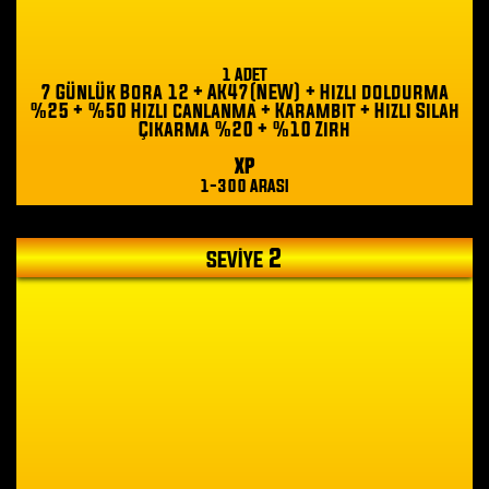
1 ADET
7 Günlük Bora 12 + AK47(NEW) + Hızlı doldurma
%25 + %50 Hızlı canlanma + Karambit + Hızlı Silah
Çıkarma %20 + %10 Zırh
XP
1-300 ARASI
2
SEVİYE