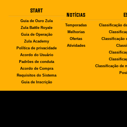
START
Notícias
E
Guia de Ouro Zula
Temporadas
Classificação d
Zula Battle Royale
Melhorias
Classifica
Guia de Operação
Ofertas
Classificação
Zula Academy
Atividades
Class
Política de privacidade
Classifica
Acordo do Usuário
Classifica
Padrões de conduta
Classificação de 
Acordo de Compra
Posi
Requisitos do Sistema
Guia de Inscrição