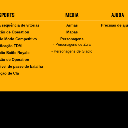
SPORTS
MEDIA
Ajuda
a sequência de vitórias
Armas
Precisas de aj
ção de Operation
Mapas
 de Modo Competitivo
Personagens
- Personagens de Zula
ificação TDM
- Personagens de Gladio
ção Battle Royale
ção de Operation
nível de passe de batalha
ção de Clã