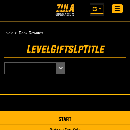
ES
Inicio
Rank Rewards
LevelGiftsLpTitle
START
Guía de Oro Zula