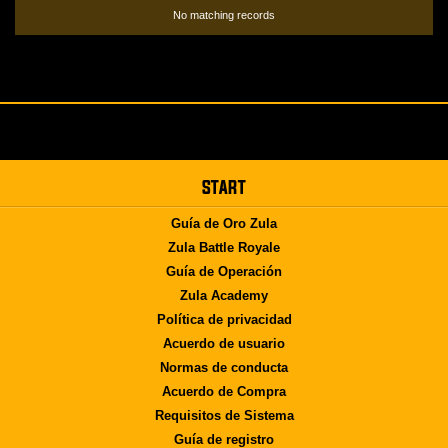
No matching records
START
Guía de Oro Zula
Zula Battle Royale
Guía de Operación
Zula Academy
Política de privacidad
Acuerdo de usuario
Normas de conducta
Acuerdo de Compra
Requisitos de Sistema
Guía de registro