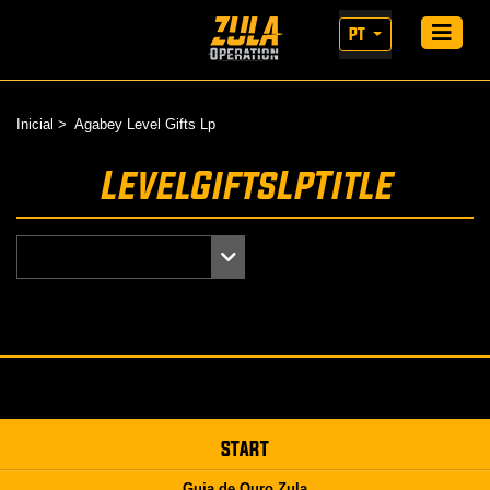
PT
Inicial
Agabey Level Gifts Lp
LevelGiftsLpTitle
START
Guia de Ouro Zula