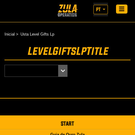
PT
Inicial
Usta Level Gifts Lp
LevelGiftsLpTitle
START
Guia de Ouro Zula