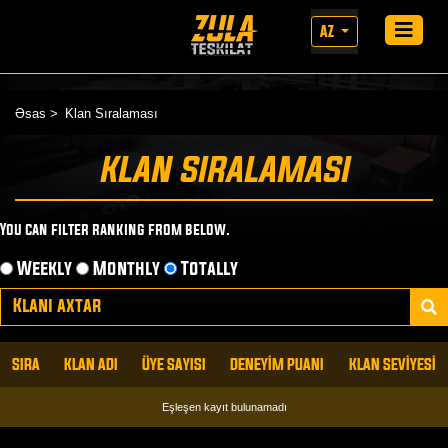
AZ
Əsas
Klan Sıralaması
KLAN SIRALAMASI
You can filter ranking from below.
Weekly
Monthly
Totally
SIRA
KLAN ADI
ÜYE SAYISI
DENEYİM PUANI
KLAN SEVİYESİ
Eşleşen kayıt bulunamadı