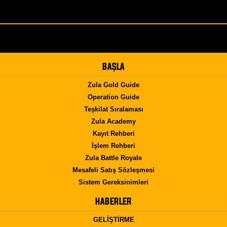
BAŞLA
Zula Gold Guide
Operation Guide
Teşkilat Sıralaması
Zula Academy
Kayıt Rehberi
İşlem Rehberi
Zula Battle Royale
Mesafeli Satış Sözleşmesi
Sistem Gereksinimleri
HABERLER
GELİŞTİRME