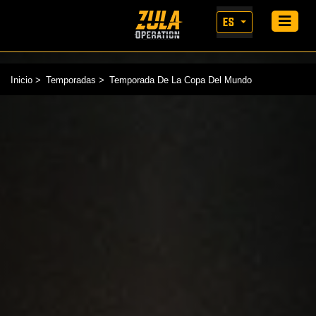
ES
Inicio
Temporadas
Temporada De La Copa Del Mundo