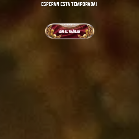
ESPERAN ESTA TEMPORADA!