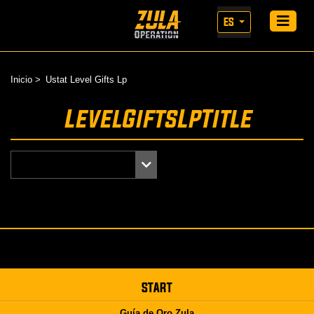
ES
Inicio
Ustat Level Gifts Lp
LevelGiftsLpTitle
START
Guía de Oro Zula