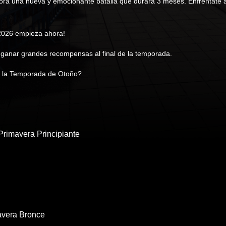
ra una nueva y emocionante batalla que durará 3 meses. Enfréntate a t
 2026 empieza ahora!
 ganar grandes recompensas al final de la temporada.
e la Temporada de Otoño?
Primavera Principiante
avera Bronce