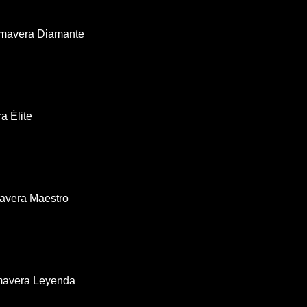
imavera Diamante
a Élite
avera Maestro
imavera Leyenda