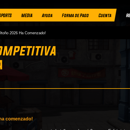
R
SPORTS
MEDIA
Ayuda
Forma de Pago
Cuenta
 De Otoño 2026 Ha Comenzado!
 Competitiva
a
 ha comenzado!